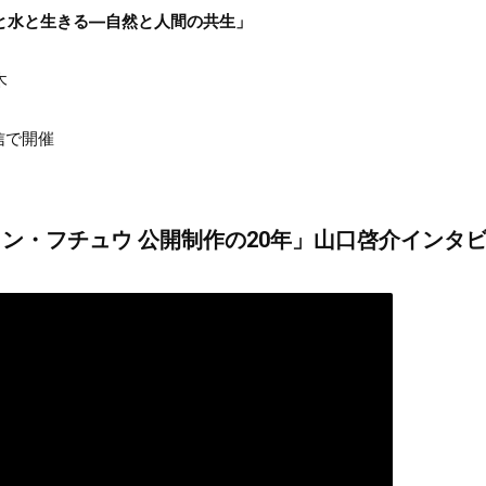
と水と生きる―自然と人間の共生」
木
配信で開催
ン・フチュウ 公開制作の20年」山口啓介インタ