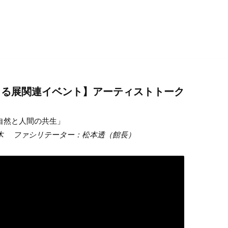
JP
|
EN
ホーム
きる展関連イベント】アーティストトーク
ニュース
ー自然と人間の共生」
木 ファシリテーター：松本透（館長）
作品
展覧会・プロジェクト
出版物
プロフィール