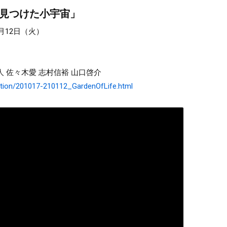
が見つけた小宇宙」
1月12日（火）
人 佐々木愛 志村信裕 山口啓介
bition/201017-210112_GardenOfLife.html