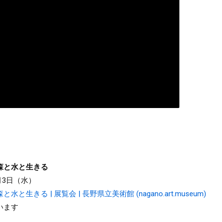
お問い合わせ
森と水と生きる
1月3日（水）
る | 展覧会 | 長野県立美術館 (nagano.art.museum)
います