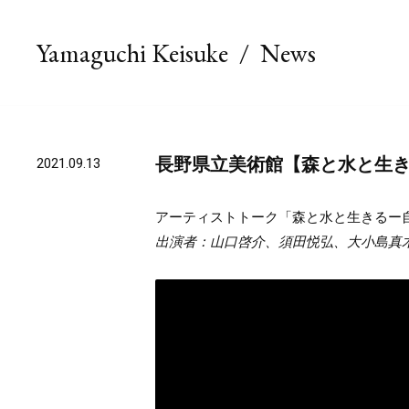
Yamaguchi
Keisuke
/
News
長野県立美術館【森と水と生
2021.09.13
アーティストトーク「森と水と生きる
出演者：山口啓介、須田悦弘、大小島真